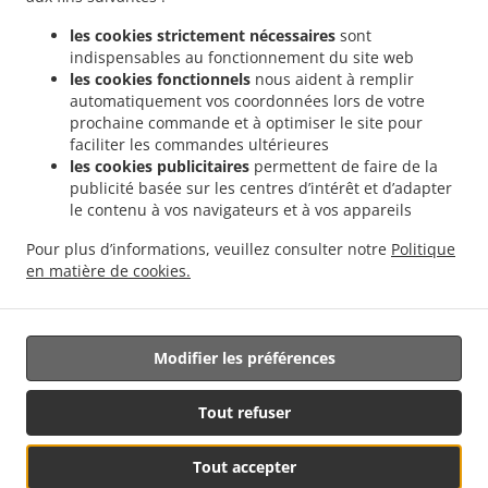
Menu
les cookies strictement nécessaires
sont
indispensables au fonctionnement du site web
Contactez-nous
les cookies fonctionnels
nous aident à remplir
automatiquement vos coordonnées lors de votre
prochaine commande et à optimiser le site pour
faciliter les commandes ultérieures
.
Livraison de plats cuisinés Sendviči Banja Luka Obilićevo
Livraison de plats cuisinés
les cookies publicitaires
permettent de faire de la
.
.
Sendviči Banja Luka Česma
Livraison de plats cuisinés Sendviči Banja Luka Mađir
publicité basée sur les centres d’intérêt et d’adapter
.
Livraison de plats cuisinés Sendviči Banja Luka
Livraison de plats cuisinés Sendviči
le contenu à vos navigateurs et à vos appareils
.
.
Република Српскa
Livraison de plats cuisinés Sendviči Laktaši
Livraison de plats
Pour plus d’informations, veuillez consulter notre
Politique
.
.
cuisinés Sendviči Drakulić
Livraison de plats cuisinés Sendviči Šargovac
Livraison
en matière de cookies.
.
.
de plats cuisinés Mesni specijaliteti
Livraison de plats cuisinés Salate
Livraison de
nourriture à emporter
Modifier les préférences
Géré par:
Tout refuser
FoodBooking | support@startfoodbooking.com |
Tout accepter