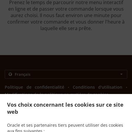
Prenez le temps de parcourir notre menu interactif
en ligne et de passer votre commande lorsque vous
aurez choisi. Il nous faut environ une minute pour
confirmer votre commande et vous donner l'heure à
laquelle elle sera prête.
.
.
Politique de confidentialité
Conditions d'utilisation
Modifications de la politique en matière de cookies
Contactez-nous
Vos choix concernant les cookies sur ce site
web
Bulevar vojvode Stepe Stepanovića 88, Banja Luka 78000,
Bosnia and Herzegovina
+387 51 439-666
Oracle et ses partenaires tiers peuvent utiliser des cookies
Liens
aux fins suivantes :