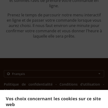
et sommes ravis de prendre votre commande en
ligne.
Prenez le temps de parcourir notre menu interactif
en ligne et de passer votre commande lorsque vous
aurez choisi. Il nous faut environ une minute pour
confirmer votre commande et vous donner l'heure à
laquelle elle sera prête.
.
.
Politique de confidentialité
Conditions d'utilisation
Modifications de la politique en matière de cookies
Contactez-nous
Vos choix concernant les cookies sur ce site
web
Bulevar vojvode Stepe Stepanovića 88, Banja Luka 78000,