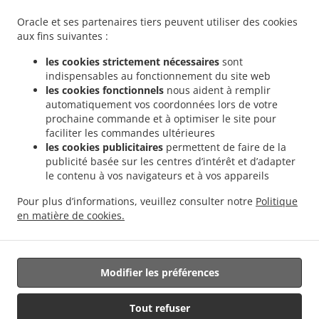
Bosnia and Herzegovina
+387 51 439-666
Oracle et ses partenaires tiers peuvent utiliser des cookies
Liens
aux fins suivantes :
Menu
les cookies strictement nécessaires
sont
indispensables au fonctionnement du site web
Contactez-nous
les cookies fonctionnels
nous aident à remplir
automatiquement vos coordonnées lors de votre
prochaine commande et à optimiser le site pour
faciliter les commandes ultérieures
.
Livraison de plats cuisinés Sendviči Banja Luka Obilićevo
Livraison de plats cuisinés
les cookies publicitaires
permettent de faire de la
.
.
Sendviči Banja Luka Česma
Livraison de plats cuisinés Sendviči Banja Luka Mađir
publicité basée sur les centres d’intérêt et d’adapter
.
Livraison de plats cuisinés Sendviči Banja Luka
Livraison de plats cuisinés Sendviči
le contenu à vos navigateurs et à vos appareils
.
.
Република Српскa
Livraison de plats cuisinés Sendviči Laktaši
Livraison de plats
Pour plus d’informations, veuillez consulter notre
Politique
.
.
cuisinés Sendviči Drakulić
Livraison de plats cuisinés Sendviči Šargovac
Livraison
en matière de cookies.
.
.
de plats cuisinés Mesni specijaliteti
Livraison de plats cuisinés Salate
Livraison de
nourriture à emporter
Modifier les préférences
Géré par:
Tout refuser
FoodBooking | support@startfoodbooking.com |