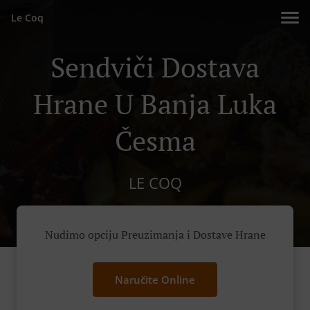
Le Coq
Sendviči Dostava
Hrane U Banja Luka
Česma
LE COQ
Nudimo opciju Preuzimanja i Dostave Hrane
Naručite Online