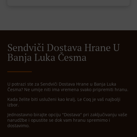
Sendviči Dostava Hrane U
Banja Luka Česma
U potrazi ste za Sendviči Dostava Hrane u Banja Luka
Česma? Ne umije niti ima vremena svako pripremiti hranu.
Kada želite biti usluženi kao kralj, Le Coq je vaš najbolji
izbor.
Jednostavno birajte opciju "Dostava" pri zaključivanju vaše
narudžbe i opustite se dok vam hranu spremimo i
dostavimo.