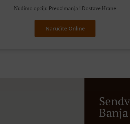
Nudimo opciju Preuzimanja i Dostave Hrane
Naručite Online
Sendv
Banja