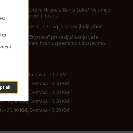
 za Sendviči Dostava Hrane u Banja Luka? Ne umije
ena svako pripremiti hranu.
es:
i usluženi kao kralj, Le Coq je vaš najbolji izbor.
d to
rajte opciju "Dostava" pri zaključivanju vaše
ustite se dok vam hranu spremimo i dostavimo.
ontent
tave
in - 5,00 KM, Dostava - 3,00 KM
in - 10,00 KM, Dostava - 3,00 KM
pt all
in - 10,00 KM, Dostava - 3,00 KM
in - 10,00 KM, Dostava - 3,00 KM
in - 20,00 KM, Dostava - 3,00 KM