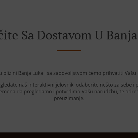
čite Sa Dostavom U Banja
u blizini Banja Luka i sa zadovoljstvom ćemo prihvatiti Vašu
gledate naš interaktivni jelovnik, odaberite nešto za sebe i
mena da pregledamo i potvrdimo Vašu narudžbu, te odredi
preuzimanje.