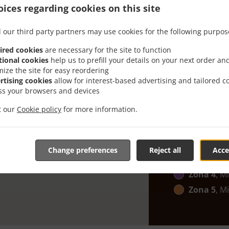
ices regarding cookies on this site
U potrazi ste
niti ima vrem
 our third party partners may use cookies for the following purpos
Kada želite bit
ired cookies
are necessary for the site to function
tional cookies
help us to prefill your details on your next order an
Jednostavno bi
mize the site for easy reordering
narudžbe i op
rtising cookies
allow for interest-based advertising and tailored c
ss your browsers and devices
Iznos dos
it our
Cookie policy
for more information.
Zona 1
, M
Zona 2
, M
Change preferences
Reject all
Acce
Zona 3
, M
Zona 4
, M
Zona 5
, M