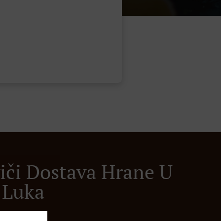
iči Dostava Hrane U
 Luka