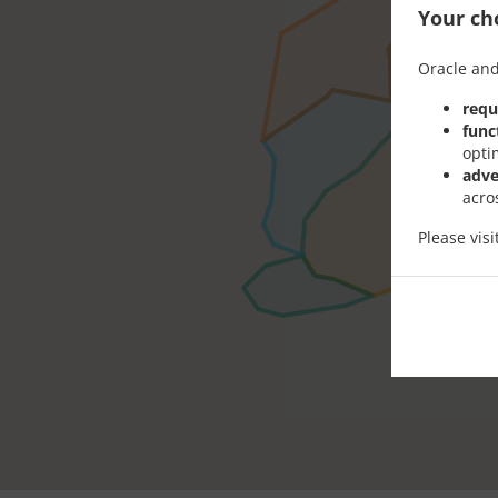
Your cho
Oracle and
requ
func
opti
adve
acro
Please vis