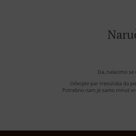
Naru
Da, nalazimo se 
Odvojite par trenutaka da po
Potrebno nam je samo minut vre