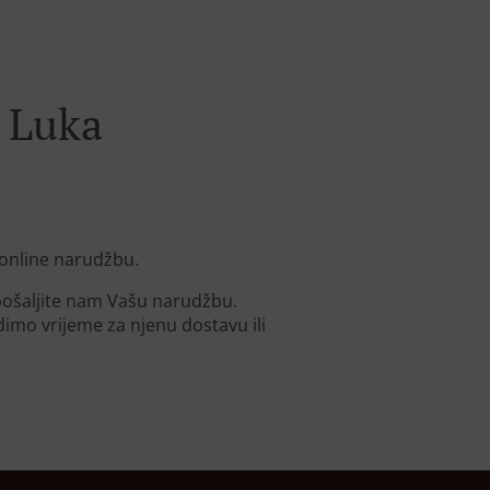
 Luka
 online narudžbu.
 pošaljite nam Vašu narudžbu.
mo vrijeme za njenu dostavu ili