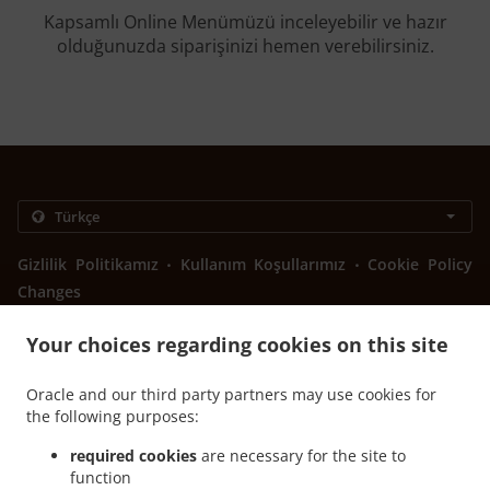
Kapsamlı Online Menümüzü inceleyebilir ve hazır
olduğunuzda siparişinizi hemen verebilirsiniz.
.
.
Gizlilik Politikamız
Kullanım Koşullarımız
Cookie Policy
Changes
Bize Yazın
Your choices regarding cookies on this site
Bulevar vojvode Stepe Stepanovića 88, Banja Luka 78000,
Bosnia and Herzegovina
Oracle and our third party partners may use cookies for
+387 51 439-666
the following purposes:
Links
required cookies
are necessary for the site to
Menü
function