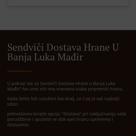
Sendviči Dostava Hrane U
Banja Luka Mađir
U potrazi ste za Sendviči Dostava Hrane u Banja Luka
Mađir? Ne ume niti ima vremena svako pripremiti hranu.
Kada želite biti usluženi kao kralj, Le Coq je vaš najbolji
izbor.
Jednostavno birajte opciju "Dostava" pri zaključivanju vaše
porudžbine i opustite se dok vam hranu spremimo i
dostavimo.