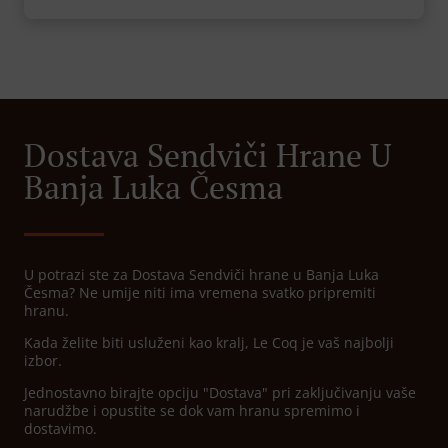
Dostava Sendviči Hrane U
Banja Luka Česma
U potrazi ste za Dostava Sendviči hrane u Banja Luka
Česma? Ne umije niti ima vremena svatko pripremiti
hranu.
Kada želite biti usluženi kao kralj, Le Coq je vaš najbolji
izbor.
Jednostavno birajte opciju "Dostava" pri zaključivanju vaše
narudžbe i opustite se dok vam hranu spremimo i
dostavimo.