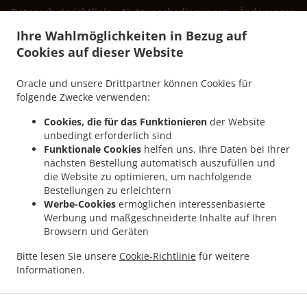
.
.
Datenschutzrichtlinie
Nutzungsbedingungen
Änderungen
der Cookie-Richtlinie
Ihre Wahlmöglichkeiten in Bezug auf
Kontakt
Cookies auf dieser Website
Bulevar vojvode Stepe Stepanovića 88, Banja Luka 78000,
Bosnia and Herzegovina
Oracle und unsere Drittpartner können Cookies für
+387 51 439-666
folgende Zwecke verwenden:
Links
Cookies, die für das Funktionieren
der Website
unbedingt erforderlich sind
Menü
Funktionale Cookies
helfen uns, Ihre Daten bei Ihrer
Kontakt
nächsten Bestellung automatisch auszufüllen und
die Website zu optimieren, um nachfolgende
Bestellungen zu erleichtern
Werbe-Cookies
ermöglichen interessenbasierte
.
Sendviči Essen Lieferservice Banja Luka Obilićevo
Sendviči Essen Lieferservice Banja
Werbung und maßgeschneiderte Inhalte auf Ihren
.
.
Luka Česma
Sendviči Essen Lieferservice Banja Luka Mađir
Sendviči Essen
Browsern und Geräten
.
.
Lieferservice Banja Luka
Sendviči Essen Lieferservice Република Српскa
Sendviči
Bitte lesen Sie unsere
Cookie-Richtlinie
für weitere
.
.
Essen Lieferservice Laktaši
Sendviči Essen Lieferservice Drakulić
Sendviči Essen
Informationen.
.
.
Lieferservice Šargovac
Mesni specijaliteti Essen Lieferservice
Salate Essen
.
Lieferservice
Essen zum mitnehmen und zum Liefern