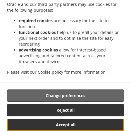
Oracle and our third party partners may use cookies for
+387 51 439-666
the following purposes:
Links
required cookies
are necessary for the site to
Jelovnik
function
Kontaktirajte nas
functional cookies
help us to prefill your details on
your next order and to optimize the site for easy
reordering
advertising cookies
allow for interest-based
.
Sendviči Dostava Hrane Banja Luka Obilićevo
Sendviči Dostava Hrane Banja Luka
advertising and tailored content across your
.
.
Česma
Sendviči Dostava Hrane Banja Luka Mađir
browsers and devices
Sendviči Dostava Hrane Banja
.
.
.
Luka
Sendviči Dostava Hrane Република Српскa
Sendviči Dostava Hrane Laktaši
Please visit our
Cookie policy
for more information.
.
.
Sendviči Dostava Hrane Drakulić
Sendviči Dostava Hrane Šargovac
Mesni
.
.
specijaliteti Dostava Hrane
Salate Dostava Hrane
Isporuke dostava hrane
Change preferences
Podržano od:
Reject all
FoodBooking | support@startfoodbooking.com |
Accept all