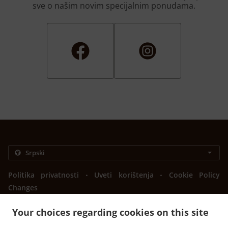
sve o našim novim specijalnim ponudama.
.
.
Politika privatnosti
Uveti korištenja
Cookie Policy
Changes
Kontaktirajte nas
Your choices regarding cookies on this site
Bulevar vojvode Stepe Stepanovića 88, Banja Luka 78000,
Bosnia and Herzegovina