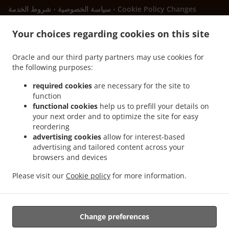
.
.
Cookie Policy Changes
سياسة الخصوصية
شروط الخدمة
تواصل معنا
Your choices regarding cookies on this site
Bulevar vojvode Stepe Stepanovića 88, Banja Luka 78000,
Bosnia and Herzegovina
Oracle and our third party partners may use cookies for
+387 51 439-666
the following purposes:
Links
required cookies
are necessary for the site to
قائمة الطعام
function
تواصل معنا
functional cookies
help us to prefill your details on
your next order and to optimize the site for easy
reordering
advertising cookies
allow for interest-based
.
.
Sendviči توصيل طعام Banja Luka Česma
Sendviči توصيل طعام Banja Luka Obilićevo
advertising and tailored content across your
.
.
Sendviči
Sendviči توصيل طعام Banja Luka
Sendviči توصيل طعام Banja Luka Mađir
browsers and devices
.
.
Sendviči توصيل طعام
Sendviči توصيل طعام Laktaši
توصيل طعام Република Српскa
Please visit our
Cookie policy
for more information.
.
.
.
Salate توصيل
Mesni specijaliteti توصيل طعام
Sendviči توصيل طعام Šargovac
Drakulić
.
طعام
خدمة توصيل طلبات الأطعمة او الاستلام من المطعم
Change preferences